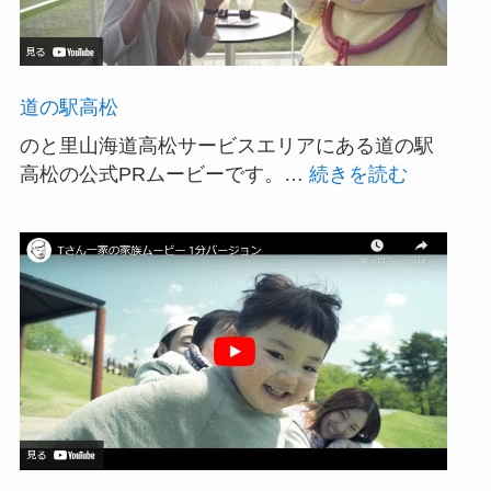
道の駅高松
のと里山海道高松サービスエリアにある道の駅
:
高松の公式PRムービーです。…
続きを読む
道
の
駅
高
松