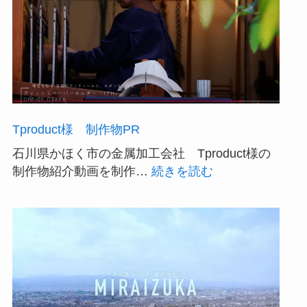
Tproduct様 制作物PR
石川県かほく市の金属加工会社 Tproduct様の
:
制作物紹介動画を制作…
続きを読む
Tproduct
様
制
作
物
PR