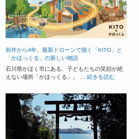
前作から4年。最新ドローンで描く「KITO」と
「かほっくる」の新しい物語
石川県かほく市にある、子どもたちの笑顔が絶
:
えない場所「かほっくる」。 …
続きを読む
前
作
か
ら
4
年。
最