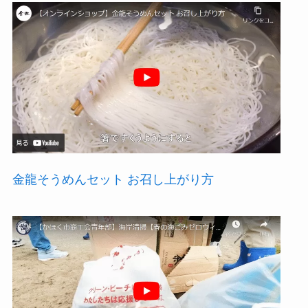
育
玩
具
Ｏ
Ｖ
Ｏ
Ｖ
遊
び
方
金龍そうめんセット お召し上がり方
紹
介
動
画