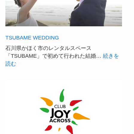
史
を
刻
ん
TSUBAME WEDDING
だ
伝
石川県かほく市のレンタルスペース
説
「TSUBAME」で初めて行われた結婚…
続きを
の
:
読む
名
TSUBAME
将
WEDDING
た
ち。
歴
史
的
座
談