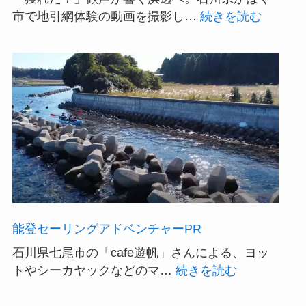
へ。
:
市で地引網体験の動画を撮影し…
続きを読む
イ
「み
ン
ん
バ
な
ウ
で
ン
引
ド
っ
向
張
け
れ！
体
ワ
験
ク
ツ
ワ
ア
能登セーリングアドベンチャーPR
ク
ー
の
の
石川県七尾市の「cafe遊帆」さんによる、ヨッ
地
:
PR
トやシーカヤックなどのマ…
続きを読む
引
能
映
網
登
像