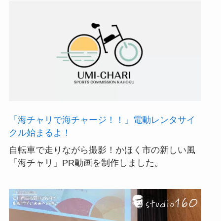
体
セ
制
験」
ー
作。
PR
リ
動
ン
画
グ
を
ア
制
ド
作
ベ
し
ン
「海チャリで海チャージ！！」電動レンタサイ
ま
チ
クル始まるよ！
し
ャ
た
自転車で走りながら撮影！かほく市の新しい風
ー
「海チャリ」PR動画を制作しました。
PR