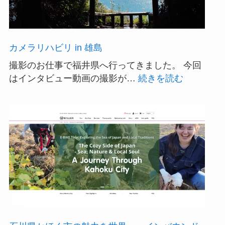
新
ド
ロ
ー
カメラリハビリ in 雄島
ン
撮影のお仕事で福井県へ行ってきました。 今回
で
:
はインタビュー動画の撮影が…
続きを読む
描
カ
く
メ
「KITO」
ラ
と
リ
「か
ハ
ほ
ビ
っ
リ
く
in
る」
雄
の
島
新