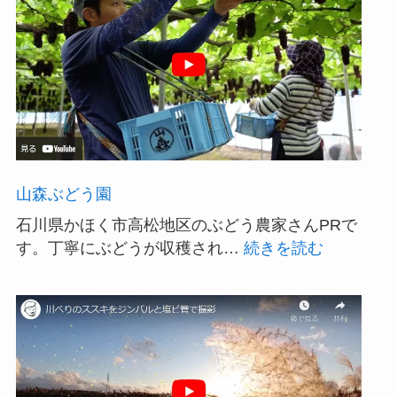
山森ぶどう園
石川県かほく市高松地区のぶどう農家さんPRで
:
す。丁寧にぶどうが収穫され…
続きを読む
山
森
ぶ
ど
う
園