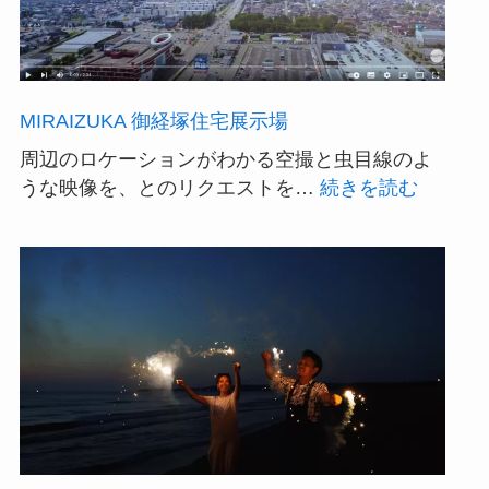
MIRAIZUKA 御経塚住宅展示場
周辺のロケーションがわかる空撮と虫目線のよ
:
うな映像を、とのリクエストを…
続きを読む
MIRAIZ
御
経
塚
住
宅
展
示
場