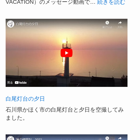
:
VACATION）のメッセージ動画で…
続きを読む
HAP
SUM
VACA
白尾灯台の夕日
石川県かほく市の白尾灯台と夕日を空撮してみ
ました。