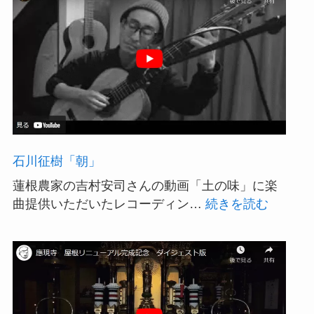
石川征樹「朝」
蓮根農家の吉村安司さんの動画「土の味」に楽
:
曲提供いただいたレコーディン…
続きを読む
石
川
征
樹
「朝」