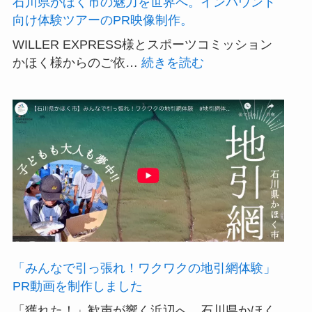
し
石川県かほく市の魅力を世界へ。インバウンド
い
向け体験ツアーのPR映像制作。
物
WILLER EXPRESS様とスポーツコミッション
語
:
かほく様からのご依…
続きを読む
石
川
県
か
ほ
く
市
の
魅
力
を
「みんなで引っ張れ！ワクワクの地引網体験」
世
PR動画を制作しました
界
「獲れた！」歓声が響く浜辺へ。石川県かほく