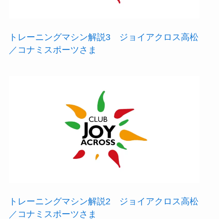
会
の
記
トレーニングマシン解説3 ジョイアクロス高松
録
／コナミスポーツさま
映
像
を
制
作
し
ま
し
た。
トレーニングマシン解説2 ジョイアクロス高松
／コナミスポーツさま