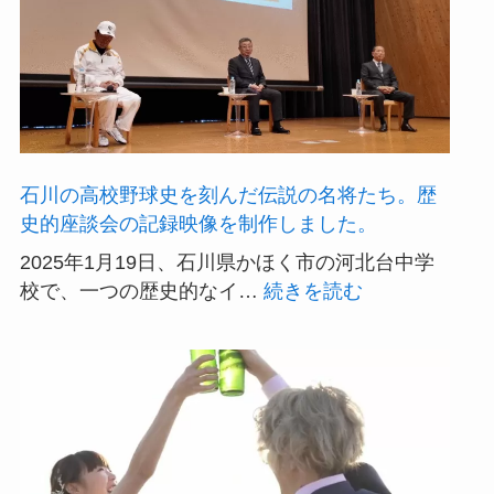
石川の高校野球史を刻んだ伝説の名将たち。歴
史的座談会の記録映像を制作しました。
2025年1月19日、石川県かほく市の河北台中学
:
校で、一つの歴史的なイ…
続きを読む
石
川
の
高
校
野
球