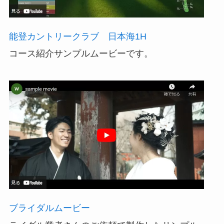
ア
ル
能登カントリークラブ 日本海1H
完
成
コース紹介サンプルムービーです。
記
念
ブライダルムービー