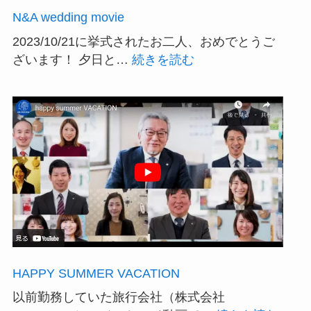
N&A wedding movie
2023/10/21に挙式されたお二人、おめでとうご
:
ざいます！ 夕日と…
続きを読む
N&A
wedding
movie
HAPPY SUMMER VACATION
以前勤務していた旅行会社（株式会社