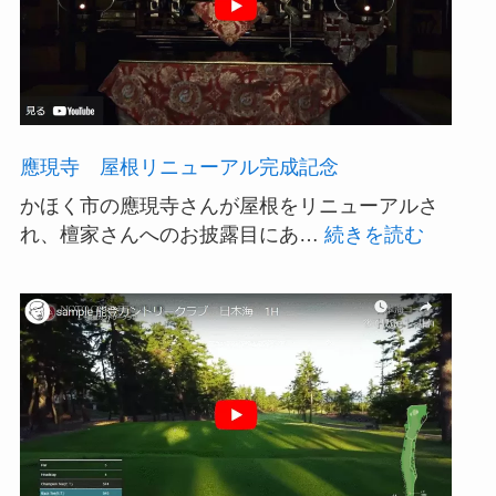
應現寺 屋根リニューアル完成記念
かほく市の應現寺さんが屋根をリニューアルさ
:
れ、檀家さんへのお披露目にあ…
続きを読む
應
現
寺
屋
根
リ
ニ
ュ
ー