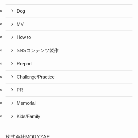
Dog
MV
How to
SNSコンテンツ製作
Rreport
Challenge/Practice
PR
Memorial
Kids/Family
株式会社MORYZAE