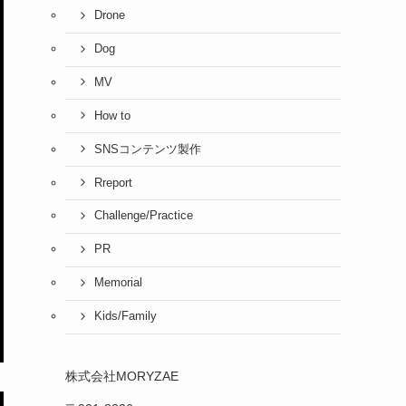
Drone
Dog
MV
How to
SNSコンテンツ製作
Rreport
Challenge/Practice
PR
Memorial
Kids/Family
株式会社MORYZAE