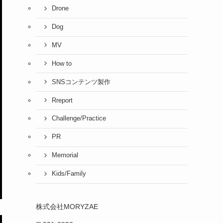
Drone
Dog
MV
How to
SNSコンテンツ製作
Rreport
Challenge/Practice
PR
Memorial
Kids/Family
株式会社MORYZAE