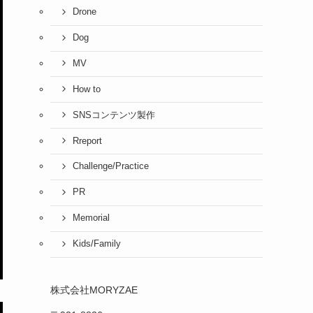
Drone
Dog
MV
How to
SNSコンテンツ製作
Rreport
Challenge/Practice
PR
Memorial
Kids/Family
株式会社MORYZAE