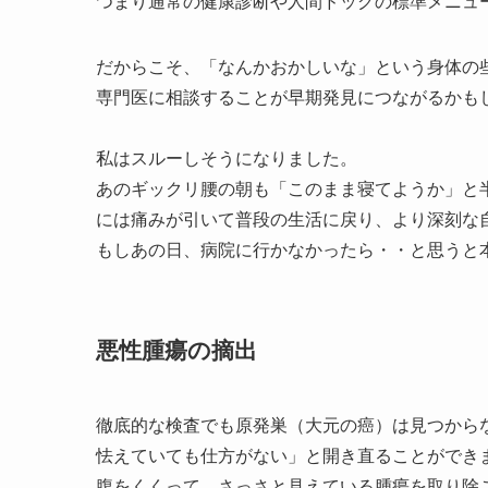
つまり通常の健康診断や人間ドッグの標準メニュ
だからこそ、「なんかおかしいな」という身体の
専門医に相談することが早期発見につながるかも
私はスルーしそうになりました。
あのギックリ腰の朝も「このまま寝てようか」と
には痛みが引いて普段の生活に戻り、より深刻な
もしあの日、病院に行かなかったら・・と思うと
悪性腫瘍の摘出
徹底的な検査でも原発巣（大元の癌）は見つから
怯えていても仕方がない」と開き直ることができ
腹をくくって、さっさと見えている腫瘍を取り除