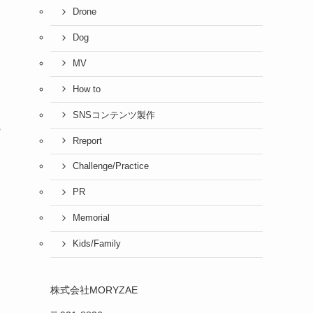
Drone
Dog
MV
How to
SNSコンテンツ製作
の
Rreport
Challenge/Practice
PR
Memorial
Kids/Family
株式会社MORYZAE