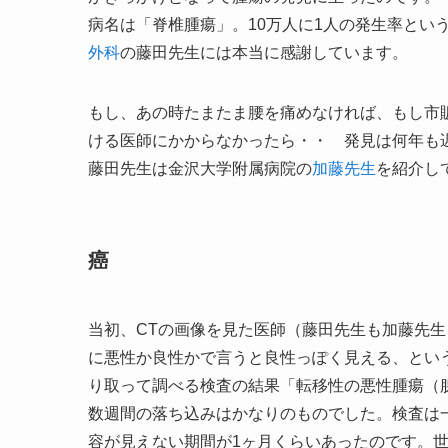
病名は「脊椎腫瘍」。10万人に1人の発生率とい
外科
の藤田先生には本当に感謝しています。
もし、あの時たまたま腰を痛めなければ、もし市
ける医師にかからなかったら・・ 発見は何年も
藤田先生は金沢大学附属病院の
加藤先生
を紹介し
癌
当初、CTの画像を見た医師（藤田先生も加藤先
に悪性か良性かで言うと良性っぽく見える、とい
り取って調べる検査の結果「転移性の悪性腫瘍（
数週間の落ち込みはかなりのものでした。検査は
容が見えない期間が1ヶ月くらいあったのです。