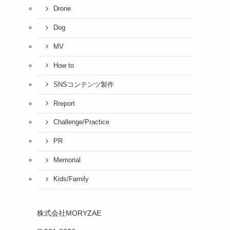
Drone
Dog
MV
How to
SNSコンテンツ製作
、
Rreport
Challenge/Practice
PR
Memorial
Kids/Family
株式会社MORYZAE