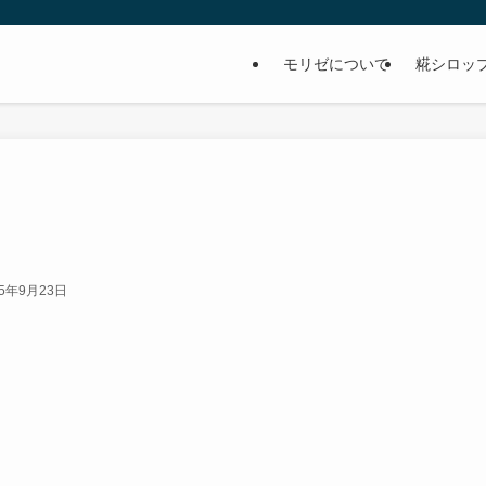
モリゼについて
糀シロッ
25年9月23日