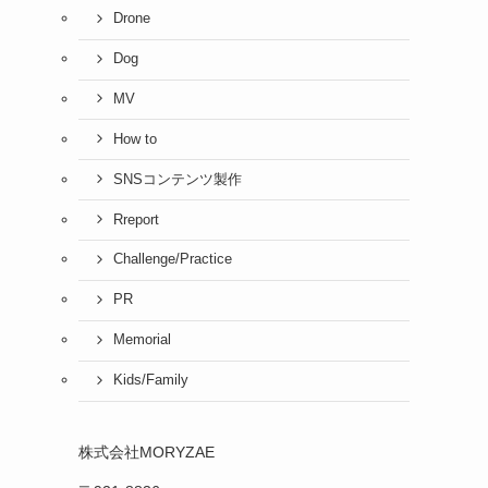
Drone
Dog
MV
How to
SNSコンテンツ製作
Rreport
Challenge/Practice
PR
Memorial
Kids/Family
株式会社MORYZAE