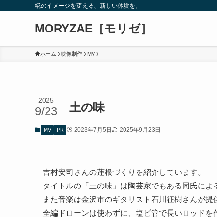
糀のイメージを変える、新しい体験を。
MORYZAE［モリゼ］
ホーム
映像制作
MV
2025
土の味
9/23
2023年7月5日
2025年9月23日
MV
PR
吉村安司さんの蓮根づくりを紹介しています。
タイトルの「土の味」は陶芸家でもある同氏によ
また音楽は金沢市のギタリスト石川征樹さんが提
全編ドローンは使わずに、塩ビ管で長いロッドを