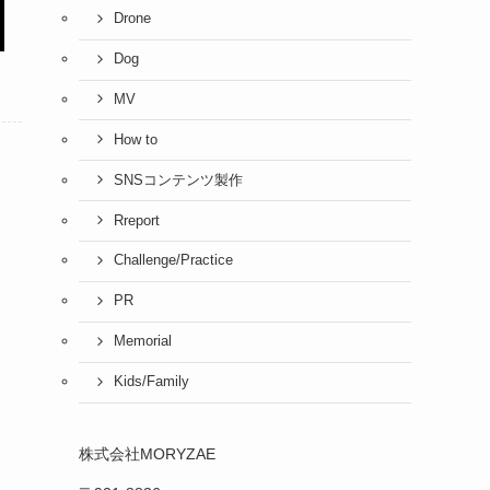
Drone
Dog
MV
How to
SNSコンテンツ製作
Rreport
Challenge/Practice
PR
Memorial
Kids/Family
株式会社MORYZAE