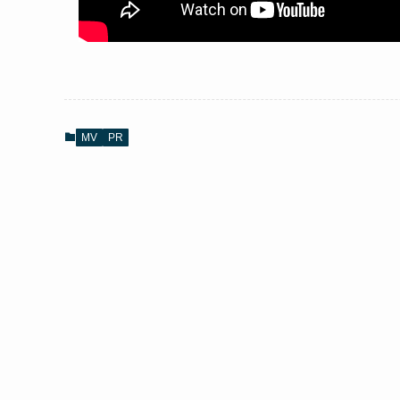
MV
PR