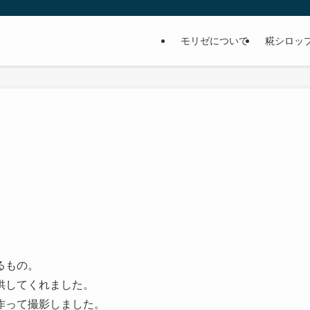
モリゼについて
糀シロッ
るもの。
供してくれました。
作って撮影しました。