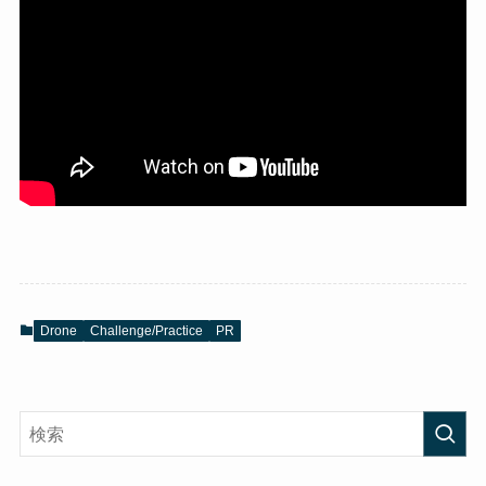
Drone
Challenge/Practice
PR