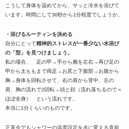
こうして身体を温めてから、サッと冷水を浴びて
います。時間にして30秒から1分程度でしょうか。
・浴びるルーティンを決める
自分にとって
精神的ストレスが一番少ない水浴び
の「型」を見つけましょう。
私の場合、 足の甲→手から腕を左右→再び足の
甲から太ももまで両足→お尻と下腹部→お腹から
胸→身体を回転させて、右の肩から背中、左の
肩、胸の流れで2回転→頭と顔（流れ落ちるので＝
ほぼ全身） という流れです。
本当に1分くらいのものです。
正直今でもシャワーの温度設定を水に変える直前