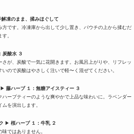
半解凍のまま、揉みほぐして
み方です。冷凍庫から出して少し置き、パウチの上から揉むだ
ます。
：炭酸水 ３
ーさが、炭酸で一気に花開きます。お風呂上がりや、リフレッ
すいので炭酸はやさしく注いで軽〜く混ぜてください。
▶︎
藤ハーブ １：無糖アイスティー ３
クハーブティーのような爽やかで上品な味わいに。ラベンダー
イムを演出します。
ク
▶︎
桜ハーブ １：牛乳 ２
の味ではありません。