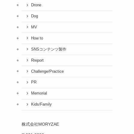
Drone
Dog
MV
How to
SNSコンテンツ製作
Rreport
Challenge/Practice
PR
Memorial
Kids/Family
株式会社MORYZAE