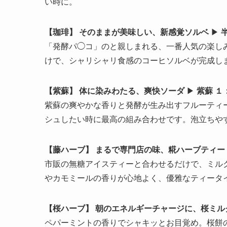
い時に。
【珈琲】 そのままが美味しい、新感覚ソルベ
▶︎
「発酵パ◯コ」のと親しまれる、一番人気の楽し
けで、シャリシャリ食感のコーヒソルベが完成し
【紫蘇】 体に染みわたる、爽快ソーダ
▶︎
紫蘇 １
紫蘇の爽やかな香りと発酵が生み出すフルーティ
シュしたい時に最高の組み合わせです。泡立ちや
【藤ハーブ】 まるで専門店の味、糀ハーブティー
市販の無糖アイスティーと合わせるだけで、ミル
やカモミールの香りが心地よく、優雅なティータ
【桜ハーブ】 朝のエネルギーチャージに、桜ミル
ペパーミントの香りでシャキッとお目覚め。桜餅