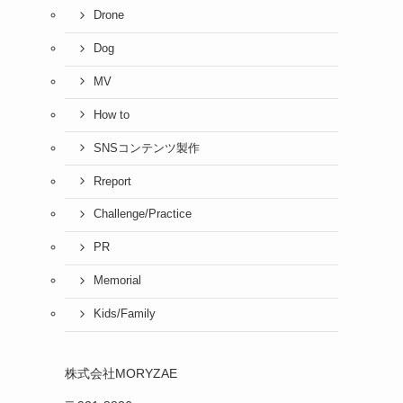
Drone
Dog
MV
How to
SNSコンテンツ製作
Rreport
Challenge/Practice
PR
Memorial
Kids/Family
株式会社MORYZAE