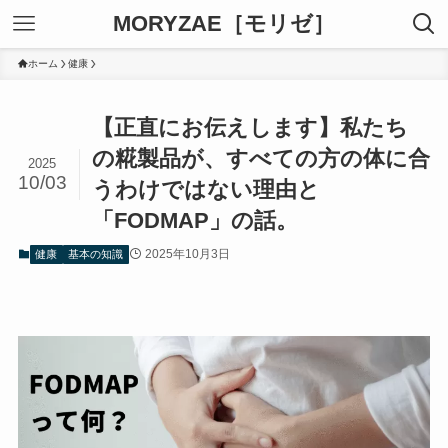
MORYZAE［モリゼ］
ホーム
健康
【正直にお伝えします】私たち
の糀製品が、すべての方の体に合
2025
10/03
うわけではない理由と
「FODMAP」の話。
2025年10月3日
健康
基本の知識