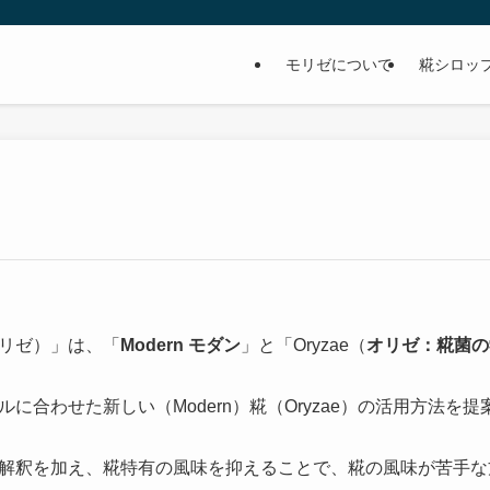
モリゼについて
糀シロッ
モリゼ）」は、「
Modern モダン
」と「Oryzae（
オリゼ：糀菌の
に合わせた新しい（Modern）糀（Oryzae）の活用方法を
解釈を加え、糀特有の風味を抑えることで、糀の風味が苦手な