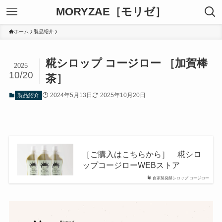
MORYZAE［モリゼ］
ホーム
製品紹介
糀シロップ コージロー ［加賀棒
2025
10/20
茶］
2024年5月13日
2025年10月20日
製品紹介
［ご購入はこちらから］ 糀シロ
ップコージローWEBストア
自家製発酵シロップ コージロー