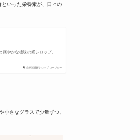
群といった栄養素が、日々の
と爽やかな後味の糀シロップ。
自家製発酵シロップ コージロー
や小さなグラスで少量ずつ、