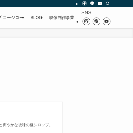
SNS
プ コージロー
BLOG
映像制作事業
と爽やかな後味の糀シロップ。