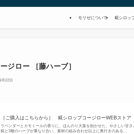
モリゼについて
糀シロッ
コージロー ［藤ハーブ］
年9月22日
［ご購入はこちらから］ 糀シロップコージローWEBストア
ラベンダーとカモミールの香りに、ほんのり大葉を効かせた、やさしい甘さ
糀と3種のハーブが重なり合い、素材の組み合わせ以上に奥行きのある…