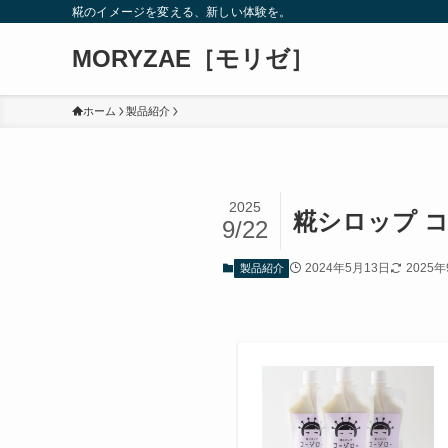
糀のイメージを変える、新しい体験を。
MORYZAE［モリゼ］
ホーム
製品紹介
2025
糀シロップ 
9/22
2024年5月13日
2025
製品紹介